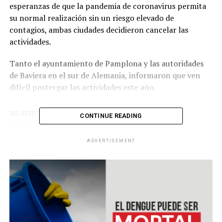
esperanzas de que la pandemia de coronavirus permita
su normal realización sin un riesgo elevado de
contagios, ambas ciudades decidieron cancelar las
actividades.
Tanto el ayuntamiento de Pamplona y las autoridades
de Baviera en el sur de Alemania, informaron que ven
difícil postergar las actividades este año.
RELATED TOPICS:
CONTINUE READING
UP NEXT
Trump: “Estamos reabriendo Estados Unidos”
ADVERTISEMENT
DON'T MISS
Caída histórica del petróleo