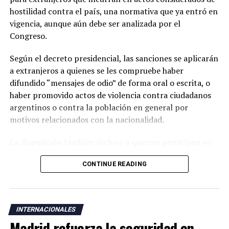
resultados.
hostilidad contra el país, una normativa que ya entró en
vigencia, aunque aún debe ser analizada por el
Congreso.
Según el decreto presidencial, las sanciones se aplicarán
a extranjeros a quienes se les compruebe haber
difundido “mensajes de odio” de forma oral o escrita, o
haber promovido actos de violencia contra ciudadanos
argentinos o contra la población en general por
motivos relacionados con la nacionalidad.
La disposición también incluye a quienes participen en
actos de “ultraje” a símbolos patrios argentinos o
CONTINUE READING
incentiven la realización de acciones contempladas
dentro de la nueva normativa.
Argentina mantiene una larga tradición migratoria y su
INTERNACIONALES
Constitución garantiza a los residentes derechos civiles,
Madrid refuerza la seguridad en
además del acceso a servicios como salud, educación y