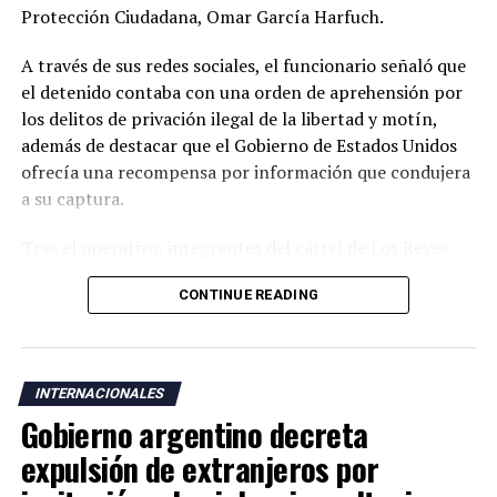
Protección Ciudadana, Omar García Harfuch.
A través de sus redes sociales, el funcionario señaló que
el detenido contaba con una orden de aprehensión por
los delitos de privación ilegal de la libertad y motín,
además de destacar que el Gobierno de Estados Unidos
ofrecía una recompensa por información que condujera
a su captura.
Tras el operativo, integrantes del cártel de Los Reyes
realizaron bloqueos carreteros e incendiaron vehículos
CONTINUE READING
en dos municipios de Michoacán, en aparente reacción a
la detención. No obstante, García Harfuch aseguró que
las autoridades mantienen el control de la situación y
garantizan la seguridad en la entidad.
INTERNACIONALES
Gobierno argentino decreta
Michoacán, considerado uno de los principales polos
agroexportadores de México y sede de un importante
expulsión de extranjeros por
puerto sobre el océano Pacífico, ha sido escenario de