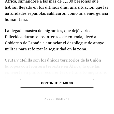
África, sumándose a las más de 1,500 personas que
afirmaron que “quien ataque a la República Argentina
habían llegado en los últimos días, una situación que las
no es bienvenido en nuestro país”.
autoridades españolas calificaron como una emergencia
humanitaria.
La normativa deberá ahora pasar por la revisión del
Congreso argentino, que tendrá la última palabra sobre
La llegada masiva de migrantes, que dejó varios
su continuidad.
fallecidos durante los intentos de entrada, llevó al
Gobierno de España a anunciar el despliegue de apoyo
militar para reforzar la seguridad en la zona.
Ceuta y Melilla son los únicos territorios de la Unión
Europea con frontera terrestre en África, lo que las
convierte en puntos recurrentes de tránsito migratorio
hacia Europa.
CONTINUE READING
Durante la jornada del jueves, grupos numerosos de
personas continuaron ingresando al territorio español
ADVERTISEMENT
mediante saltos a la valla fronteriza o cruzando por vía
marítima, en una zona que cuenta con apenas 18.5
kilómetros cuadrados de extensión.