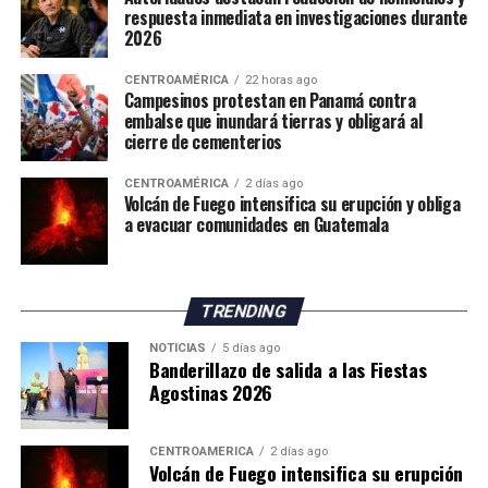
Además, las autoridades anunciaron el envío de grupos
respuesta inmediata en investigaciones durante
2026
de buceadores y embarcaciones del Servicio Marítimo de
la Guardia Civil para apoyar las labores de vigilancia y
CENTROAMÉRICA
22 horas ago
respuesta ante nuevos intentos de ingreso irregular.
Campesinos protestan en Panamá contra
embalse que inundará tierras y obligará al
La situación mantiene en alerta a las autoridades
cierre de cementerios
españolas, mientras continúan las gestiones para
CENTROAMÉRICA
2 días ago
atender la emergencia migratoria y reforzar el control
Volcán de Fuego intensifica su erupción y obliga
fronterizo.
a evacuar comunidades en Guatemala
TRENDING
NOTICIAS
5 días ago
Banderillazo de salida a las Fiestas
Agostinas 2026
CENTROAMÉRICA
2 días ago
Volcán de Fuego intensifica su erupción