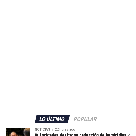
Ante la situación, el Ministerio del Interior de España
informó que las Fuerzas Armadas reforzarán a la
Guardia Civilpara contribuir al mantenimiento de la
seguridad en Ceuta.
ADVERTISEMENT
El Gobierno español no detalló la cantidad de militares
que serán enviados, pero confirmó también el
incremento del personal de la Guardia Civil con 70
agentes adicionales, que se sumarán a los 80 efectivos ya
LO ÚLTIMO
POPULAR
desplegados en el territorio.
NOTICIAS
22 horas ago
Autoridades destacan reducción de homicidios y