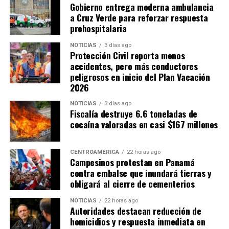
Gobierno entrega moderna ambulancia
a Cruz Verde para reforzar respuesta
prehospitalaria
NOTICIAS
3 días ago
Protección Civil reporta menos
accidentes, pero más conductores
peligrosos en inicio del Plan Vacación
2026
NOTICIAS
3 días ago
Fiscalía destruye 6.6 toneladas de
cocaína valoradas en casi $167 millones
CENTROAMÉRICA
22 horas ago
Campesinos protestan en Panamá
contra embalse que inundará tierras y
obligará al cierre de cementerios
NOTICIAS
22 horas ago
Autoridades destacan reducción de
homicidios y respuesta inmediata en