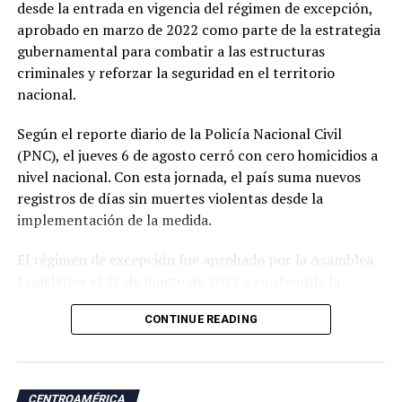
desde la entrada en vigencia del régimen de excepción,
aprobado en marzo de 2022 como parte de la estrategia
gubernamental para combatir a las estructuras
criminales y reforzar la seguridad en el territorio
nacional.
Según el reporte diario de la Policía Nacional Civil
(PNC), el jueves 6 de agosto cerró con cero homicidios a
nivel nacional. Con esta jornada, el país suma nuevos
registros de días sin muertes violentas desde la
implementación de la medida.
El régimen de excepción fue aprobado por la Asamblea
Legislativa el 27 de marzo de 2022 y contempla la
suspensión temporal de determinadas garantías
CONTINUE READING
constitucionales, lo que amplió las facultades de las
autoridades para realizar capturas de personas
señaladas de pertenecer a estructuras criminales.
CENTROAMÉRICA