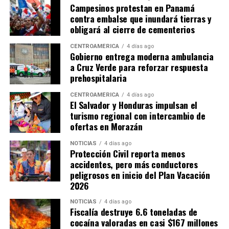
Campesinos protestan en Panamá
contra embalse que inundará tierras y
En la misma línea, el exdirector general de Ingresos,
obligará al cierre de cementerios
Publio R. Cortés Carvajal, calificó el sistema tributario
panameño como un «archipiélago de exonerados
CENTROAMÉRICA
4 días ago
Gobierno entrega moderna ambulancia
fiscales», al considerar que numerosos incentivos
a Cruz Verde para reforzar respuesta
permanecen sin evaluaciones sobre su impacto
prehospitalaria
económico y terminan generando inequidades en la
carga tributaria.
CENTROAMÉRICA
4 días ago
El Salvador y Honduras impulsan el
turismo regional con intercambio de
Cortés también señaló que la administración tributaria
ofertas en Morazán
enfrenta limitaciones institucionales y de recursos que
dificultan combatir la evasión fiscal, especialmente en
NOTICIAS
4 días ago
Protección Civil reporta menos
casos relacionados con empresas multinacionales y
accidentes, pero más conductores
precios de transferencia.
peligrosos en inicio del Plan Vacación
2026
ADVERTISEMENT
NOTICIAS
4 días ago
Fiscalía destruye 6.6 toneladas de
cocaína valoradas en casi $167 millones