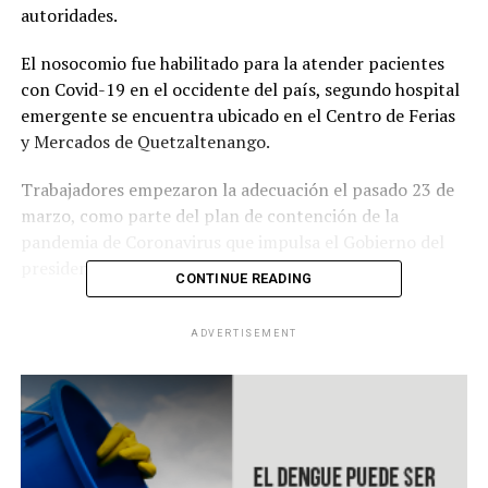
autoridades.
El nosocomio fue habilitado para la atender pacientes
con Covid-19 en el occidente del país, segundo hospital
emergente se encuentra ubicado en el Centro de Ferias
y Mercados de Quetzaltenango.
Trabajadores empezaron la adecuación el pasado 23 de
marzo, como parte del plan de contención de la
pandemia de Coronavirus que impulsa el Gobierno del
presidente
Alejandro Giammattei
.
CONTINUE READING
RELATED TOPICS:
ADVERTISEMENT
UP NEXT
Panamá ordena suspender clases en escuelas
particulares a nivel nacional
DON'T MISS
Costa Rica reporta solo 6 casos nuevos de Covid-19,
pero alertan riesgo de repunte