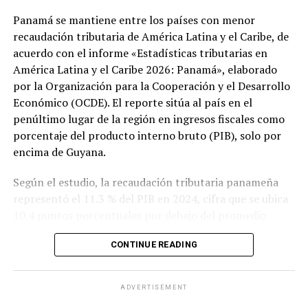
Panamá se mantiene entre los países con menor
recaudación tributaria de América Latina y el Caribe, de
acuerdo con el informe «Estadísticas tributarias en
América Latina y el Caribe 2026: Panamá», elaborado
por la Organización para la Cooperación y el Desarrollo
Económico (OCDE). El reporte sitúa al país en el
penúltimo lugar de la región en ingresos fiscales como
porcentaje del producto interno bruto (PIB), solo por
encima de Guyana.
Según el estudio, la recaudación tributaria panameña
representó el 11.3 % del PIB en 2024, cifra que se ubica
10.4 puntos porcentuales por debajo del promedio
regional, que alcanzó el 21.7 %, y muy distante del
CONTINUE READING
promedio de los países miembros de la OCDE, que fue
del 34.1 %.
ADVERTISEMENT
El informe también evidencia un deterioro en la