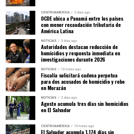
CENTROAMÉRICA
2 días ago
OCDE ubica a Panamá entre los países
Por su parte, Hernández estimó que por cada punto
con menor recaudación tributaria de
América Latina
porcentual del PIB que el Estado deja de recaudar se
pierden aproximadamente 900 millones de dólares en
NOTICIAS
3 días ago
ingresos fiscales. Bajo esa estimación, la reducción de
Autoridades destacan reducción de
homicidios y respuesta inmediata en
cerca de cinco puntos porcentuales en la capacidad
investigaciones durante 2026
recaudatoria durante los últimos 15 años representaría
pérdidas cercanas a 4,500 millones de dólares anuales
NOTICIAS
10 horas ago
para las finanzas públicas.
Fiscalía solicitará cadena perpetua
para dos acusados de homicidio y robo
en Morazán
NOTICIAS
2 días ago
Agosto acumula tres días sin homicidios
en El Salvador
CENTROAMÉRICA
10 horas ago
El Salvador acumula 1,174 días sin