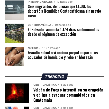
INTERNACIONALES
10 horas ago
de Economía y Finanzas (MEF), que muestran una
Seis migrantes denuncian que EE.UU. los
deportó a República Centroafricana sin previo
tendencia descendente en los ingresos del Gobierno
aviso
Central. La relación entre los ingresos tributarios y el
PIB pasó de 13 % en 2012 a 7.1 % en 2025, mientras que
CENTROAMÉRICA
10 horas ago
los ingresos totales del Gobierno Central disminuyeron
El Salvador acumula 1,174 días sin homicidios
desde el régimen de excepción
de 18.7 % a 11.7 % en el mismo período.
Especialistas consultados atribuyen este desempeño a la
NOTICIAS
10 horas ago
amplia cantidad de incentivos y exoneraciones fiscales
Fiscalía solicitará cadena perpetua para dos
vigentes en el país.
acusados de homicidio y robo en Morazán
El economista Aristides Hernández sostuvo que Panamá
mantiene una de las cargas tributarias más bajas del
TRENDING
mundo debido a los beneficios fiscales otorgados a
sectores como los puertos, la Zona Libre de Colón,
CENTROAMÉRICA
4 días ago
Volcán de Fuego intensifica su erupción
Panamá Pacífico, el turismo, las empresas
y obliga a evacuar comunidades en
multinacionales, las energías renovables, el sector
Guatemala
inmobiliario, el ferrocarril y otras actividades
económicas.
CENTROAMÉRICA
3 días ago