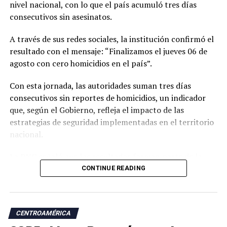
nivel nacional, con lo que el país acumuló tres días
indicadores favorables en materia de seguridad.
consecutivos sin asesinatos.
El ministro de Seguridad, Gustavo Villatoro, ha reiterado
A través de sus redes sociales, la institución confirmó el
que el Gobierno mantendrá las acciones para localizar y
resultado con el mensaje: “Finalizamos el jueves 06 de
capturar a integrantes de estructuras criminales que
agosto con cero homicidios en el país”.
aún permanezcan activos.
Con esta jornada, las autoridades suman tres días
“Todos aquellos que pretendan continuar con esa
consecutivos sin reportes de homicidios, un indicador
cultura de muerte que las pandillas impusieron en el
que, según el Gobierno, refleja el impacto de las
pasado, sepan que ahora tenemos un Estado que será
estrategias de seguridad implementadas en el territorio
implacable en hacer cumplir la ley”, afirmó Villatoro.
nacional.
El funcionario sostuvo que las autoridades continuarán
La PNC señaló que los resultados forman parte de la
trabajando para erradicar las estructuras criminales y
tendencia registrada en los últimos años, durante los
CONTINUE READING
mantener la reducción de los índices de violencia
cuales los días sin homicidios se han vuelto cada vez más
registrados en los últimos años.
frecuentes.
CENTROAMÉRICA
Las autoridades sostienen que la reducción de los
ADVERTISEMENT