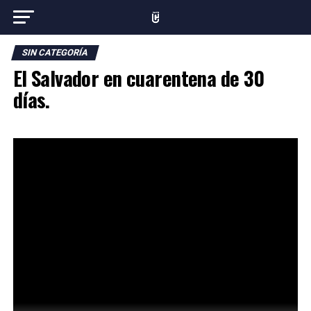
SIN CATEGORÍA
El Salvador en cuarentena de 30
días.
El presidente Nayib Bukele, ordenó la noche del 21 de
marzo una cuarentena domiciliar por 30 días, que aplica
a todo el territorio nacional y a todos los salvadoreños.
En conferencia de prensa el mandatario explico que esta
decisión tiene por objetivo evitar una propagación
descontrolada del COVID-19, por lo que llamó a los
ciudadanos a acatar la medida y permanecer en casa.
“El país sigue solo con tres casos confirmados” dijo el
presidente, al confirmar que las últimas 102 pruebas