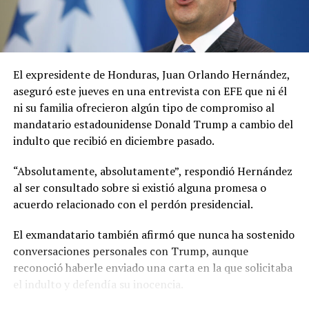
fuerzas de seguridad y dar tiempo a los ocupantes para
ocultar evidencias o deshacerse de drogas a través de
sistemas de drenaje.
El jefe policial indicó que en diversas requisas realizadas
El expresidente de
Honduras
,
Juan Orlando Hernández
,
dentro de cárceles del país se han encontrado teléfonos
aseguró este jueves en una entrevista con EFE que ni él
celulares con aplicaciones que permitían acceder de
ni su familia ofrecieron algún tipo de compromiso al
forma remota a las cámaras instaladas en el exterior.
mandatario estadounidense
Donald Trump
a cambio del
indulto que recibió en diciembre pasado.
Las autoridades no descartan que los equipos hayan sido
adquiridos en establecimientos comerciales
“Absolutamente, absolutamente”, respondió Hernández
especializados en tecnología y posteriormente
al ser consultado sobre si existió alguna promesa o
adaptados para actividades de vigilancia criminal.
acuerdo relacionado con el perdón presidencial.
De acuerdo con la PNC, el objetivo de estas acciones era
El exmandatario también afirmó que nunca ha sostenido
mantener el control territorial en colonias y barrios de
conversaciones personales con Trump, aunque
la Zona 18, una de las áreas históricamente afectadas
reconoció haberle enviado una carta en la que solicitaba
por la presencia de pandillas en la capital guatemalteca.
el indulto y defendía su inocencia.