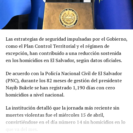
Asimismo, defendió el indulto frente a las críticas que
consideran que la decisión contradice la narrativa de la
lucha contra el narcotráfico impulsada por Washington,
que derivó en su captura y posterior extradición.
Las estrategias de seguridad impulsadas por el Gobierno,
como el
Plan Control Territorial
y el
régimen de
excepción
, han contribuido a una reducción sostenida
en los homicidios en El Salvador, según datos oficiales.
De acuerdo con la
Policía Nacional Civil de El Salvador
(PNC), durante los 82 meses de gestión del presidente
Nayib Bukele
se han registrado 1,190 días con cero
homicidios a nivel nacional.
La institución detalló que la jornada más reciente sin
muertes violentas fue el miércoles 15 de abril,
convirtiéndose en el día número 14 sin homicidios en lo
que va del mes.