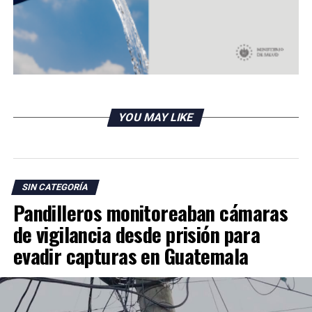
5 casos Covid-19
DON'T MISS
Medios se suman a «Yo me quedo en casa» y «Juntos
Saldremos adelante El Salvador»
YOU MAY LIKE
SIN CATEGORÍA
Pandilleros monitoreaban cámaras
de vigilancia desde prisión para
evadir capturas en Guatemala