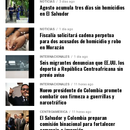
NOTICIAS
3 días ago
Agosto acumula tres días sin homicidios
en El Salvador
NOTICIAS
1 día ago
Fiscalía solicitará cadena perpetua
para dos acusados de homicidio y robo
en Morazán
INTERNACIONALES
1 día ago
Seis migrantes denuncian que EE.UU. los
deportó a República Centroafricana sin
previo aviso
INTERNACIONALES
11 horas ago
Nuevo presidente de Colombia promete
combatir con firmeza a guerrillas y
narcotráfico
CENTROAMÉRICA
11 horas ago
El Salvador y Colombia preparan
comisión binacional para fortalecer
comercio e inversión