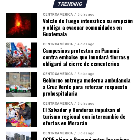
TRENDING
CENTROAMÉRICA
5 días ago
Volcán de Fuego intensifica su erupción
y obliga a evacuar comunidades en
Guatemala
CENTROAMÉRICA
4 días ago
Campesinos protestan en Panamá
contra embalse que inundará tierras y
obligará al cierre de cementerios
CENTROAMÉRICA
5 días ago
Gobierno entrega moderna ambulancia
a Cruz Verde para reforzar respuesta
prehospitalaria
CENTROAMÉRICA
5 días ago
El Salvador y Honduras impulsan el
turismo regional con intercambio de
ofertas en Morazán
CENTROAMÉRICA
3 días ago
OCDE ubica a Panamá entre los países