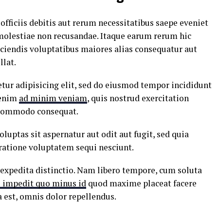
ficiis debitis aut rerum necessitatibus saepe eveniet
 molestiae non recusandae. Itaque earum rerum hic
iciendis voluptatibus maiores alias consequatur aut
llat.
tur adipisicing elit, sed do eiusmod tempor incididunt
 enim
ad minim veniam
, quis nostrud exercitation
a commodo consequat.
ptas sit aspernatur aut odit aut fugit, sed quia
ratione voluptatem sequi nesciunt.
 expedita distinctio. Nam libero tempore, cum soluta
l impedit quo minus id
quod maxime placeat facere
est, omnis dolor repellendus.