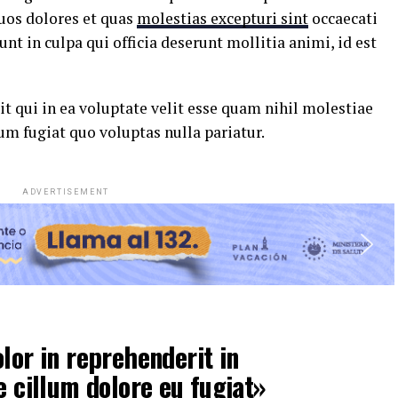
uos dolores et quas
molestias excepturi sint
occaecati
nt in culpa qui officia deserunt mollitia animi, id est
t qui in ea voluptate velit esse quam nihil molestiae
um fugiat quo voluptas nulla pariatur.
ADVERTISEMENT
lor in reprehenderit in
e cillum dolore eu fugiat»