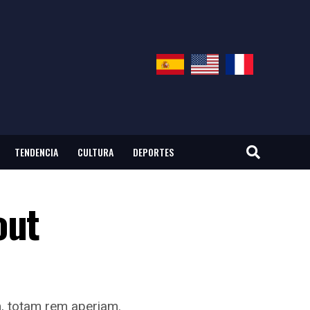
TENDENCIA
CULTURA
DEPORTES
out
m, totam rem aperiam.