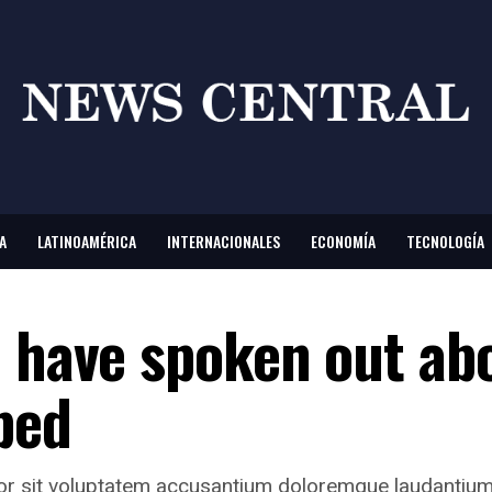
A
LATINOAMÉRICA
INTERNACIONALES
ECONOMÍA
TECNOLOGÍA
o have spoken out ab
ped
rror sit voluptatem accusantium doloremque laudantiu