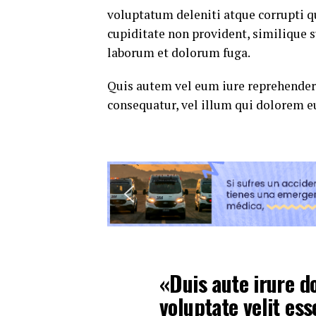
voluptatum deleniti atque corrupti q
cupiditate non provident, similique su
laborum et dolorum fuga.
Quis autem vel eum iure reprehenderi
consequatur, vel illum qui dolorem e
«Duis aute irure do
voluptate velit ess